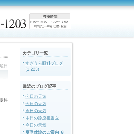
カテゴリ一覧
すぎうら眼科ブログ
水曜日
(1,223)
最近のブログ記事
今日の天気
眼科
今日の天気
今日の天気
本日の診療担当医
今日の天気
夏季休診のご案内 ８