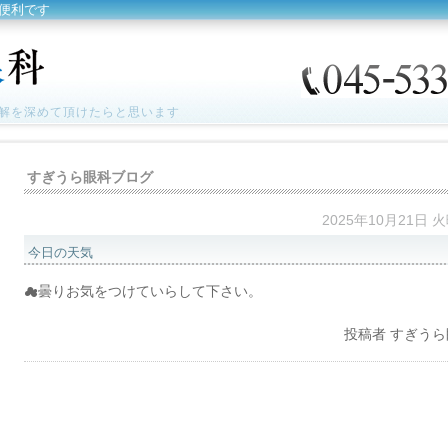
便利です
解を深めて頂けたらと思います
すぎうら眼科ブログ
2025年10月21日 
今日の天気
☁曇りお気をつけていらして下さい。
投稿者
すぎうら