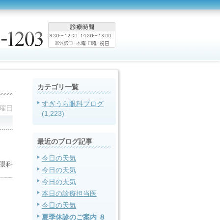
カテゴリ一覧
すぎうら眼科ブログ
月曜日
(1,223)
最近のブログ記事
今日の天気
眼科
今日の天気
今日の天気
本日の診療担当医
今日の天気
夏季休診のご案内 ８