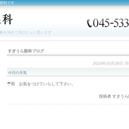
便利です
解を深めて頂けたらと思います
すぎうら眼科ブログ
2024年10月28日 
今日の天気
☂雨 お気をつけていらして下さい。
投稿者
すぎうら