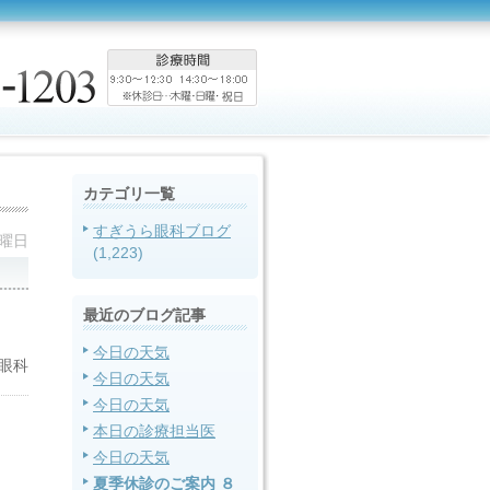
カテゴリ一覧
すぎうら眼科ブログ
土曜日
(1,223)
最近のブログ記事
今日の天気
眼科
今日の天気
今日の天気
本日の診療担当医
今日の天気
夏季休診のご案内 ８